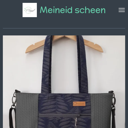
Zum
Meineid scheen
Hauptinhalt
springen